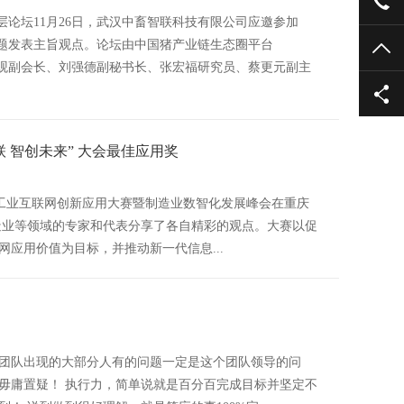
027
层论坛11月26日，武汉中畜智联科技有限公司应邀参加
问题发表主旨观点。论坛由中国猪产业链生态圈平台
TO
高观副会长、刘强德副秘书长、张宏福研究员、蔡更元副主
 智创未来” 大会最佳应用奖
重庆）工业互联网创新应用大赛暨制造业数智化发展峰会在重庆
造业等领域的专家和代表分享了各自精彩的观点。大赛以促
应用价值为目标，并推动新一代信息...
团队出现的大部分人有的问题一定是这个团队领导的问
毋庸置疑！ 执行力，简单说就是百分百完成目标并坚定不