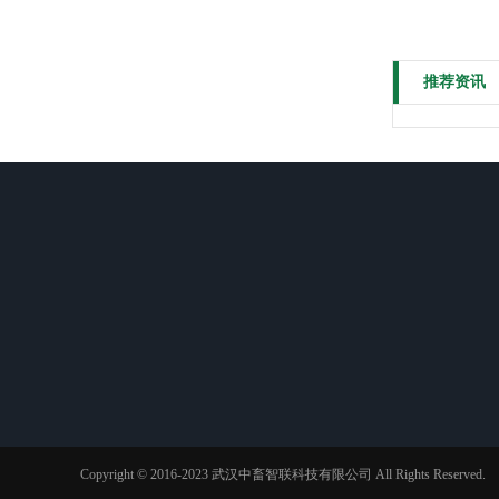
推荐资讯
产品中心
标杆客户
中畜资讯
猪哥靓SEi
猪小妹4Si
猪知道K/Ki型
Copyright © 2016-2023 武汉中畜智联科技有限公司 All Rights Reserved.
猪知道1K/1Ki型