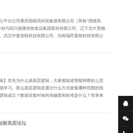
中心平台公司重庆国猪高科技集团有限公司（简称“国猪高
分别与四川德康农牧食品集团股份有限公司、辽宁北大荒物
、武汉中畜智联科技有限公司、河南瑞昂畜牧科技有限公
辑】首先为什么谈底层逻辑，大家都知道智能饲喂的上层
能学习。那么底层逻辑是通过什么方式收集哪种范围的指
逻辑成立？数据采集时候的准确度和标准是什么？简单来
在
微
业创新高层论坛