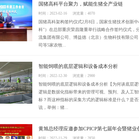
国猪高科平台聚力，赋能生猪全产业链
时间：2023-02-16
浏览量：4070
国猪高科架构签约仪式2月8日，国家生猪技术创新
科”）在总部重庆荣昌隆重举行战略合作签约仪式，
流集团有限公司、博益德（北京）生物科技有限公司
司等5家农牧...
智能饲喂的底层逻辑和设备成本分析
时间：2022-12-30
浏览量：2900
智能饲喂的底层逻辑和设备成本分析【为何谈底层逻
逻辑是数据化指标带来的管理可视、预判、及人工智
标？而这种指标的采集方式的逻辑标准是什么？是否
说，举例：猪...
黄旭总经理应邀参加CPICP第七届年会暨猪
时间：2022-11-29
浏览量：2850