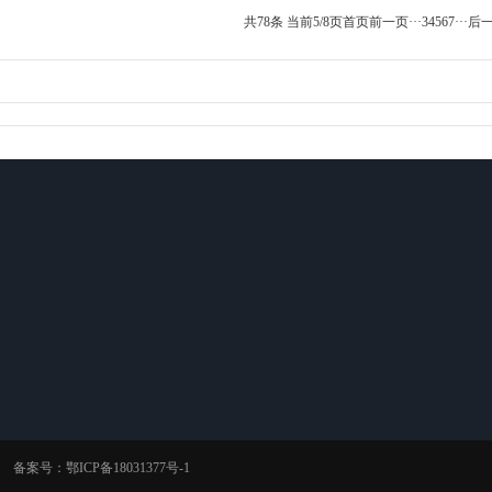
共78条 当前5/8页
首页
前一页
···
3
4
5
6
7
···
后
新闻资讯
关于我们
在线留言
行业新闻
人员招聘
企业新闻
公司愿景
公司荣誉
备案号：
鄂ICP备18031377号-1
员工手册