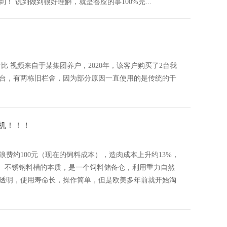
 说到做到很好理解，就是答应的事100%完...
机粉尘对比 视频来自于某集团养户，2020年，该客户购买了2台我
0台，有两栋旧栏舍，因为部分原因一直使用的是传统的干
料机！！！
费约100元（现在的饲料成本），造肉成本上升约13%，
浪费。不锈钢料槽的本质，是一个饲料储备仓，利用重力自然
透明，使用寿命长，操作简单，但是欧美多年前就开始淘